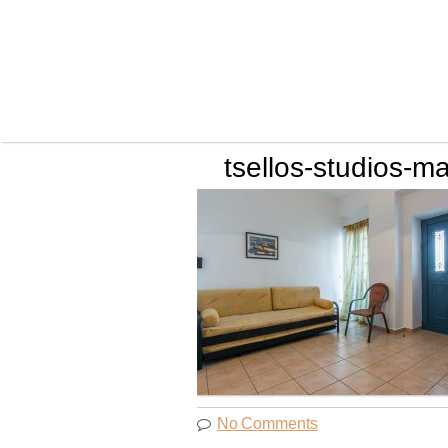
Skip
to
content
tsellos-studios-ma
No Comments