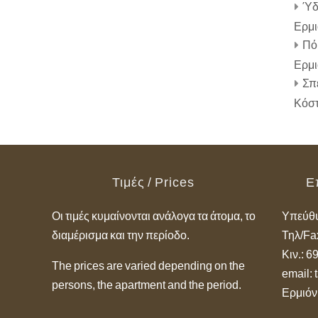
Ύδρ
Ερμι
Πόρ
Ερμι
Σπέ
Κόσ
Τιμές / Prices
Ε
Οι τιμές κυμαίνονται ανάλογα τα άτομα, το
Υπεύθυ
διαμέρισμα και την περίοδο.
Τηλ/Fa
Κιν.: 
The prices are varied depending on the
email:
persons, the apartment and the period.
Ερμιόν