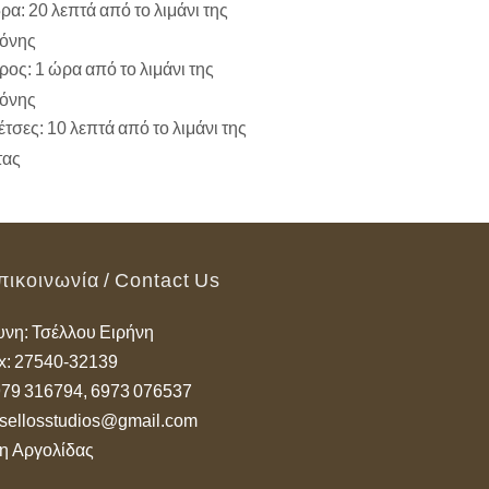
α: 20 λεπτά από το λιμάνι της
όνης
ος: 1 ώρα από το λιμάνι της
όνης
τσες: 10 λεπτά από το λιμάνι της
τας
πικοινωνία / Contact Us
νη: Τσέλλου Ειρήνη
x: 27540-32139
6979 316794, 6973 076537
 tsellosstudios@gmail.com
η Αργολίδας