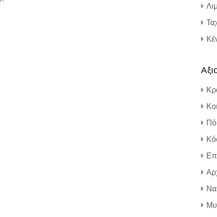
Λι
Τα
Κέ
Αξι
Κρα
Κο
Πό
Κό
Επ
Αρ
Να
Μυ