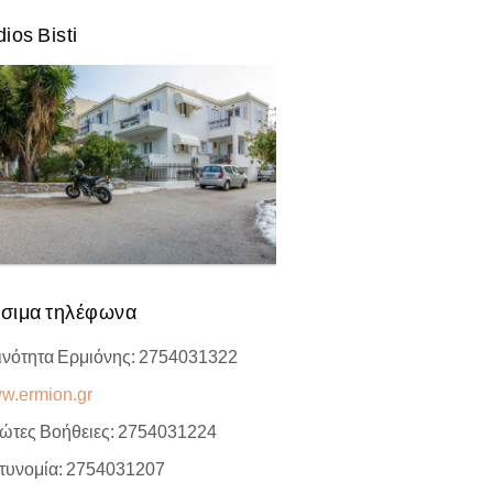
ios Bisti
σιμα τηλέφωνα
ινότητα Ερμιόνης: 2754031322
w.ermion.gr
ώτες Βοήθειες: 2754031224
τυνομία: 2754031207