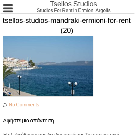
Tsellos Studios
Skip
to
Studios For Rent in Ermioni Argolis
content
tsellos-studios-mandraki-ermioni-for-rent
Αρχική
(20)
Studios Bisti
Studios Mandrakia
No Comments
Αφήστε μια απάντηση
Η ηλ. διεύθυνση σας δεν δημοσιεύεται.
Τα υποχρεωτικά