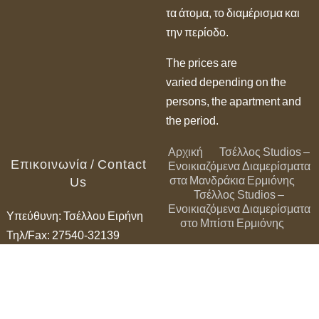
τα άτομα, το διαμέρισμα και
την περίοδο.
The prices are
varied depending on the
persons, the apartment and
the period.
Αρχική
Τσέλλος Studios –
Επικοινωνία / Contact
Ενοικιαζόμενα Διαμερίσματα
στα Μανδράκια Ερμιόνης
Us
Τσέλλος Studios –
Ενοικιαζόμενα Διαμερίσματα
Υπεύθυνη: Τσέλλου Ειρήνη
στο Μπίστι Ερμιόνης
Τηλ/Fax: 27540-32139
Κιν.: 6979 316794, 6973
076537
email:
tsellosstudios@gmail.com